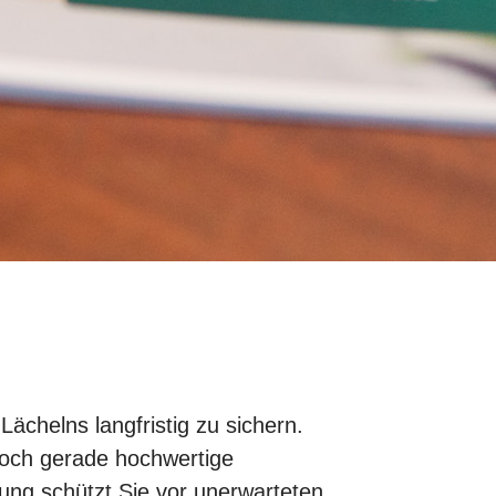
ächelns langfristig zu sichern.
 Doch gerade hochwertige
ung schützt Sie vor unerwarteten