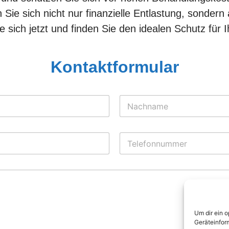
Sie sich nicht nur finanzielle Entlastung, sondern
e sich jetzt und finden Sie den idealen Schutz für 
Kontaktformular
Nachname
T
e
l
e
f
o
n
n
Um dir ein 
u
Geräteinfor
m