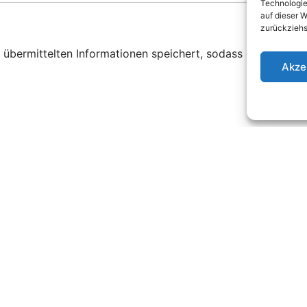
Technologie
m
auf dieser W
e
zurückziehs
r
ne übermittelten Informationen speichert, sodass meine An
Akze
Anfahrt