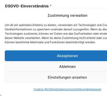
a
s
e
o
DSGVO-Einverständnis
*
r
s
r
d
o
e
e
Ich willige ein, dass diese Website meine
d
Zustimmung verwalten
*
r
übermittelten Informationen speichert, sodass
e
T
meine Anfrage beantwortet werden kann.
r
e
Um dir ein optimales Erlebnis zu bieten, verwenden wir Technologien wie Co
N
l
Geräteinformationen zu speichern und/oder darauf zuzugreifen. Wenn du di
a
e
Technologien zustimmst, können wir Daten wie das Surfverhalten oder einde
Absenden
c
dieser Website verarbeiten. Wenn du deine Zustimmung nicht erteilst oder zu
f
h
können bestimmte Merkmale und Funktionen beeinträchtigt werden.
o
A
r
n
lt
i
n
e
Akzeptieren
c
u
r
Anfahrt
h
m
n
t
m
Ablehnen
a
e
ti
r
v
Einstellungen ansehen
N
e
a
:
c
Cookie-Richtlinie
Datenschutzerklärung
Impressum
h
Klicke hier, um Marketing-Cookies zu
r
akzeptieren und diesen Inhalt zu
i
aktivieren
c