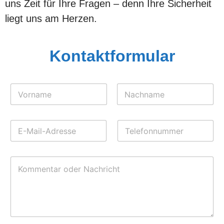
uns Zeit für Ihre Fragen – denn Ihre Sicherheit
liegt uns am Herzen.
Kontaktformular
N
a
m
Vorname
Nachname
e
E
T
*
-
e
M
l
a
e
K
i
f
o
l
o
m
-
n
m
A
n
e
d
u
n
r
m
t
e
m