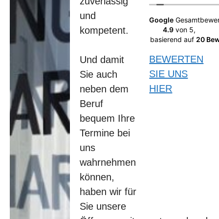
zuverlässig
Eltern her
und
und bin
Google
Gesamtbewer
seit
kompetent.
4.9
von 5,
meinem
basierend auf
20 Be
ersten
Auto (im
BEWERTEN
Und damit
Jahr 2000)
SIE UNS
Sie auch
selbst
Kunde und
HIER
neben dem
zu 100%
Beruf
zufrieden.
bequem Ihre
Hier wird
man immer
Termine bei
kompetent
uns
Beraten
und erhält
wahrnehmen
Unterstütz
können,
ung/Beglei
tung wenn
haben wir für
mal etwas
Sie unsere
passiert.