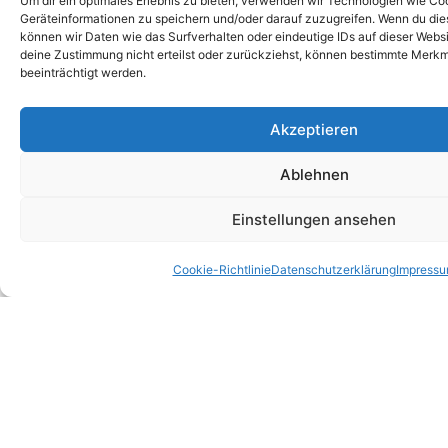
Um dir ein optimales Erlebnis zu bieten, verwenden wir Technologien wie Co
Geräteinformationen zu speichern und/oder darauf zuzugreifen. Wenn du di
können wir Daten wie das Surfverhalten oder eindeutige IDs auf dieser Webs
deine Zustimmung nicht erteilst oder zurückziehst, können bestimmte Merk
beeinträchtigt werden.
Akzeptieren
Ablehnen
Einstellungen ansehen
Cookie-Richtlinie
Datenschutzerklärung
Impress
Petra
Christine
Marion
Thurnhofer
Sommerfeld
Bernhard
Kundenberaterin
Kundenberaterin
Buchhaltung
Sachversicherungen,
Sachversicherungen,
und
Organisation
Schadenbearbeitung,
Schaufenster-