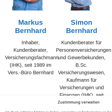
Markus
Simon
Bernhard
Bernhard
Inhaber,
Kundenberater für
Kundenberater,
Personenversicherungen
Versicherungsfachmann
und Gewerbekunden,
(IHK), seit 1989 im
B.Sc.
Vers.-Büro Bernhard
Versicherungswesen,
Kaufmann für
Versicherungen und
Finanzen (IHK), seit
2019 im Vers.-Büro
Zustimmung verwalten
Bernhard