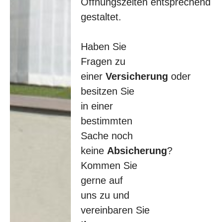
Öffnungszeiten entsprechend
Mittlerweil
e habe ich
gestaltet.
auch
andere
Versicheru
Haben Sie
ngen dort
Fragen zu
abgeschlo
ssen. Ich
einer
Versicherung
oder
schätze
besitzen Sie
die
in einer
persönlich
e Beratung
bestimmten
und die
Sache noch
schnelle
Bearbeitun
keine
Absicherung
?
g. Da kann
Kommen Sie
kein Online
Anbieter
gerne auf
mithalten!
uns zu und
Beim
vereinbaren Sie
Versicheru
ngsbüro