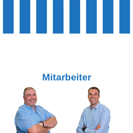
Berufsunfähigkeit
Altersvorsorge
Krankenversicherung
&
&
Pflege
Versorgung
Wohnen
Haftung
Mitarbeiter