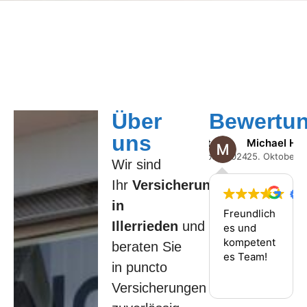
Über
Bewertu
uns
Frank Rotter
Michael Het
21. Dezember, 2024
25. Oktober, 
Wir sind
Ihr
Versicherungsbüro
in
Ich kenne
Freundlich
Illerrieden
und
das
es und
Versicheru
kompetent
beraten Sie
ngsbüro
es Team!
in puncto
Bernhard
Weiterlesen
von
Versicherungen
meinen