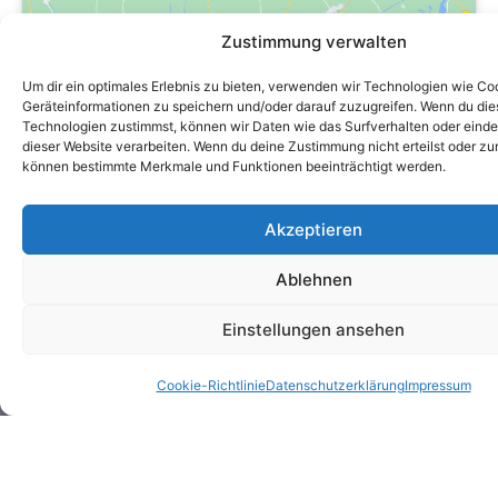
e
h
:
t
Zustimmung verwalten
Klicke hier, um Marketing-Cookies zu
akzeptieren und diesen Inhalt zu
Um dir ein optimales Erlebnis zu bieten, verwenden wir Technologien wie Co
Geräteinformationen zu speichern und/oder darauf zuzugreifen. Wenn du di
aktivieren
Technologien zustimmst, können wir Daten wie das Surfverhalten oder einde
dieser Website verarbeiten. Wenn du deine Zustimmung nicht erteilst oder zu
können bestimmte Merkmale und Funktionen beeinträchtigt werden.
Akzeptieren
Ablehnen
Einstellungen ansehen
Lebens­
Kranken­
Sach­
Gewerbe­
Service
versicherungen
versicherungen
versicherungen
versicherungen
FAQ
Cookie-Richtlinie
Datenschutzerklärung
Impressum
BU
Voll-KV
Recht
GGF
Kontakt
Altersvorsorge
/
&
BHV
App
Riester
Beihilfe
Haftung
Ärzte
Newslette