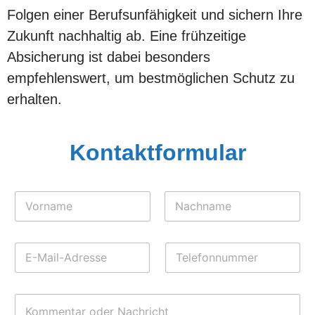
Folgen einer Berufsunfähigkeit und sichern Ihre
Zukunft nachhaltig ab. Eine frühzeitige
Absicherung ist dabei besonders
empfehlenswert, um bestmöglichen Schutz zu
erhalten.
Kontaktformular
N
a
m
Vorname
Nachname
e
N
E
T
*
a
-
e
c
M
l
h
a
e
r
K
i
f
i
o
l
o