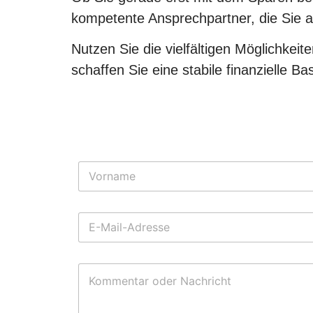
kompetente Ansprechpartner, die Sie a
Nutzen Sie die vielfältigen Möglichkeit
schaffen Sie eine stabile finanzielle B
E
N
-
a
M
m
a
Vorname
e
i
E
*
l
-
-
M
A
a
d
K
i
r
o
l
e
m
-
s
m
A