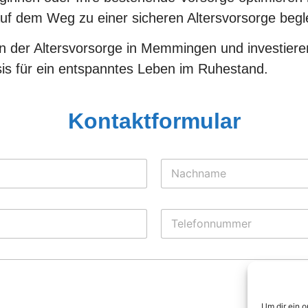
uf dem Weg zu einer sicheren Altersvorsorge begle
en der Altersvorsorge in Memmingen und investieren
asis für ein entspanntes Leben im Ruhestand.
Kontaktformular
Nachname
T
e
l
e
f
o
n
n
Um dir ein 