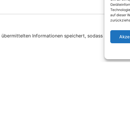
u
Geräteinfor
m
Technologie
m
auf dieser W
zurückziehs
e
r
ne übermittelten Informationen speichert, sodass meine An
Akze
Anfahrt