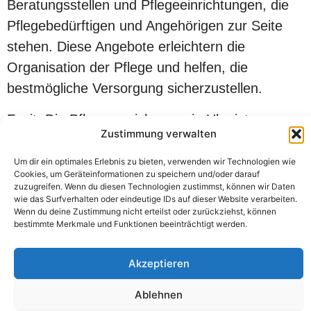
Beratungsstellen und Pflegeeinrichtungen, die
Pflegebedürftigen und Angehörigen zur Seite
stehen. Diese Angebote erleichtern die
Organisation der Pflege und helfen, die
bestmögliche Versorgung sicherzustellen.
Fazit: Die Pflegeversicherung in Ulm ist
Zustimmung verwalten
essenziell für die Absicherung im Pflegefall. Eine
Kombination aus gesetzlicher und privater
Um dir ein optimales Erlebnis zu bieten, verwenden wir Technologien wie
Cookies, um Geräteinformationen zu speichern und/oder darauf
Pflegeversicherung bietet optimalen Schutz.
zuzugreifen. Wenn du diesen Technologien zustimmst, können wir Daten
wie das Surfverhalten oder eindeutige IDs auf dieser Website verarbeiten.
Informieren Sie sich frühzeitig und sichern Sie
Wenn du deine Zustimmung nicht erteilst oder zurückziehst, können
sich und Ihre Familie bestmöglich ab – für mehr
bestimmte Merkmale und Funktionen beeinträchtigt werden.
Sicherheit und Lebensqualität in Ulm.
Akzeptieren
Kontaktformular
Ablehnen